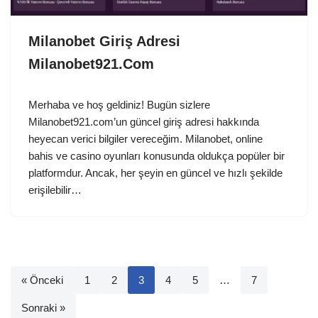
Milanobet Giriş Adresi
Milanobet921.Com
Merhaba ve hoş geldiniz! Bugün sizlere
Milanobet921.com’un güncel giriş adresi hakkında
heyecan verici bilgiler vereceğim. Milanobet, online
bahis ve casino oyunları konusunda oldukça popüler bir
platformdur. Ancak, her şeyin en güncel ve hızlı şekilde
erişilebilir…
« Önceki
1
2
3
4
5
…
7
Sonraki »