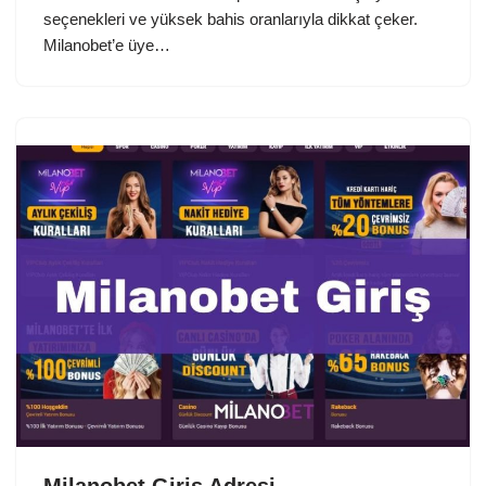
seçenekleri ve yüksek bahis oranlarıyla dikkat çeker.
Milanobet’e üye…