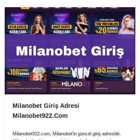
Milanobet Giriş Adresi
Milanobet922.Com
Milanobet922.com, Milanobet’in güncel giriş adresidir.