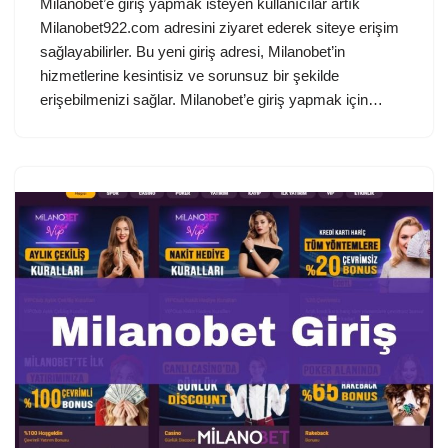
Milanobet’e giriş yapmak isteyen kullanıcılar artık
Milanobet922.com adresini ziyaret ederek siteye erişim
sağlayabilirler. Bu yeni giriş adresi, Milanobet’in
hizmetlerine kesintisiz ve sorunsuz bir şekilde
erişebilmenizi sağlar. Milanobet’e giriş yapmak için…