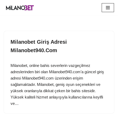
İçeriğe
geç
Milanobet Giriş Adresi
Milanobet940.Com
Milanobet, online bahis severlerin vazgeçilmez
adreslerinden biri olan Milanobet940.com’a güncel giriş
adresi Milanobet940.com üzerinden erişim
sağlamaktadır. Milanobet, geniş oyun seçenekleri ve
yüksek oranlarıyla dikkat çeken bir bahis sitesidir.
Yüksek kaliteli hizmet anlayışıyla kullanıcılarına keyifli
ve…