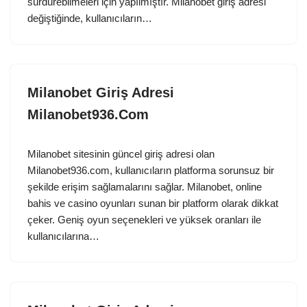
sürdürebilmeleri için yapılmıştır. Milanobet giriş adresi
değiştiğinde, kullanıcıların…
Milanobet Giriş Adresi
Milanobet936.Com
Milanobet sitesinin güncel giriş adresi olan
Milanobet936.com, kullanıcıların platforma sorunsuz bir
şekilde erişim sağlamalarını sağlar. Milanobet, online
bahis ve casino oyunları sunan bir platform olarak dikkat
çeker. Geniş oyun seçenekleri ve yüksek oranları ile
kullanıcılarına…