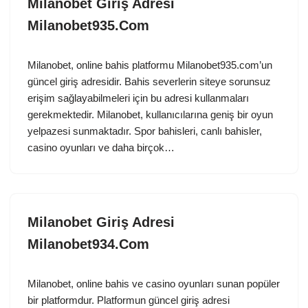
Milanobet Giriş Adresi
Milanobet935.Com
Milanobet, online bahis platformu Milanobet935.com’un
güncel giriş adresidir. Bahis severlerin siteye sorunsuz
erişim sağlayabilmeleri için bu adresi kullanmaları
gerekmektedir. Milanobet, kullanıcılarına geniş bir oyun
yelpazesi sunmaktadır. Spor bahisleri, canlı bahisler,
casino oyunları ve daha birçok…
Milanobet Giriş Adresi
Milanobet934.Com
Milanobet, online bahis ve casino oyunları sunan popüler
bir platformdur. Platformun güncel giriş adresi