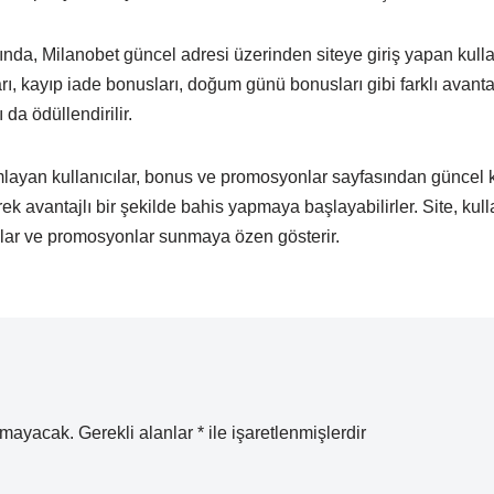
a, Milanobet güncel adresi üzerinden siteye giriş yapan kulla
arı, kayıp iade bonusları, doğum günü bonusları gibi farklı avantaj
ı da ödüllendirilir.
amlayan kullanıcılar, bonus ve promosyonlar sayfasından güncel 
ek avantajlı bir şekilde bahis yapmaya başlayabilirler. Site, ku
uslar ve promosyonlar sunmaya özen gösterir.
nmayacak.
Gerekli alanlar
*
ile işaretlenmişlerdir