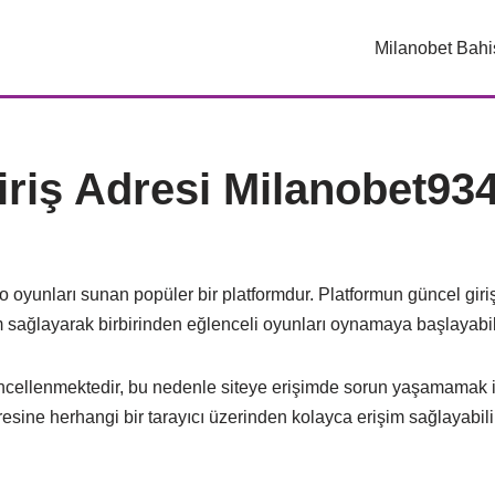
Milanobet Bahi
iriş Adresi Milanobet9
o oyunları sunan popüler bir platformdur. Platformun güncel gir
 sağlayarak birbirinden eğlenceli oyunları oynamaya başlayabili
güncellenmektedir, bu nedenle siteye erişimde sorun yaşamamak 
sine herhangi bir tarayıcı üzerinden kolayca erişim sağlayabilir