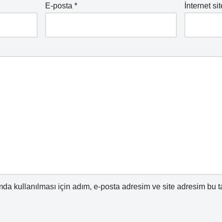
E-posta
*
İnternet sit
a kullanılması için adım, e-posta adresim ve site adresim bu ta