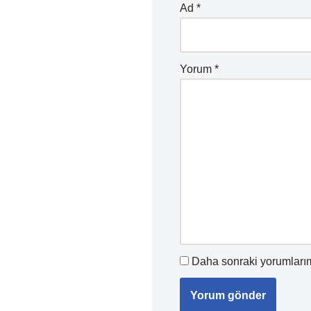
Ad
*
Yorum
*
Daha sonraki yorumlarımd