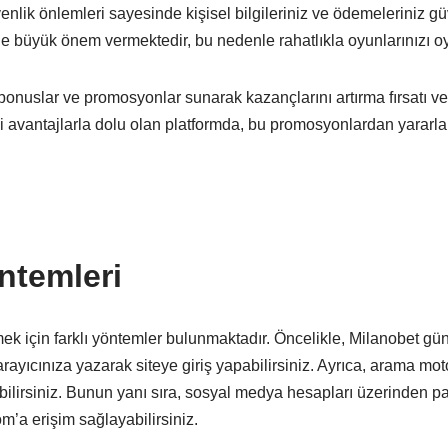
nlik önlemleri sayesinde kişisel bilgileriniz ve ödemeleriniz gü
ine büyük önem vermektedir, bu nedenle rahatlıkla oyunlarınızı oy
 bonuslar ve promosyonlar sunarak kazançlarını artırma fırsatı ver
bi avantajlarla dolu olan platformda, bu promosyonlardan yararl
ntemleri
k için farklı yöntemler bulunmaktadır. Öncelikle, Milanobet gün
yıcınıza yazarak siteye giriş yapabilirsiniz. Ayrıca, arama moto
ilirsiniz. Bunun yanı sıra, sosyal medya hesapları üzerinden payl
’a erişim sağlayabilirsiniz.