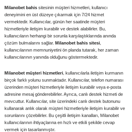
Milanobet bahis
sitesinin müşteri hizmetleri, kullanıcı
deneyimini en üst düzeye çıkarmak için 7/24 hizmet
vermektedir. Kullanıcılar, günün her saatinde müşteri
hizmetleriyle iletişim kurabilir ve destek alabilirler. Bu,
kullanıcıların herhangi bir sorunla karşılaştıklarında anında
çözüm bulmalarını sağlar.
Milanobet bahis sitesi
,
kullanıcılarının memnuniyetini ön planda tutarak, her zaman
kullanıcılarının yanında olduğunu göstermektedir.
Milanobet müşteri hizmetleri
, kullanıcılarla iletişim kurmanın
birçok farklı yolunu sunmaktadır. Kullanıcılar, telefon numarası
üzerinden müşteri hizmetleriyle iletişim kurabilir veya e-posta
adresine mesaj gönderebilirler. Ayrıca, canlı destek hizmeti de
mevcuttur. Kullanıcılar, site üzerindeki canlı destek butonunu
kullanarak anlık olarak müşteri hizmetleriyle iletişim kurabilir ve
sorunlarını çözebilirler. Bu çeşitli iletişim kanalları, Milanobet
kullanıcılarının ihtiyaçlarına en hızlı ve etkili şekilde cevap
vermek için tasarlanmıştır.