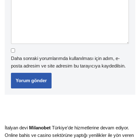
Daha sonraki yorumlarımda kullanılması için adım, e-
posta adresim ve site adresim bu tarayıcıya kaydedilsin.
İtalyan devi
Milanobet
Türkiye'de hizmetlerine devam ediyor.
Online bahis ve casino sektörüne yaptığı yenilikler ile yön veren