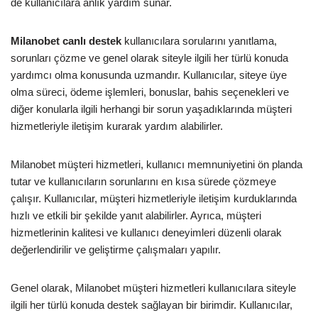
de kullanıcılara anlık yardım sunar.
Milanobet canlı destek
kullanıcılara sorularını yanıtlama,
sorunları çözme ve genel olarak siteyle ilgili her türlü konuda
yardımcı olma konusunda uzmandır. Kullanıcılar, siteye üye
olma süreci, ödeme işlemleri, bonuslar, bahis seçenekleri ve
diğer konularla ilgili herhangi bir sorun yaşadıklarında müşteri
hizmetleriyle iletişim kurarak yardım alabilirler.
Milanobet müşteri hizmetleri, kullanıcı memnuniyetini ön planda
tutar ve kullanıcıların sorunlarını en kısa sürede çözmeye
çalışır. Kullanıcılar, müşteri hizmetleriyle iletişim kurduklarında
hızlı ve etkili bir şekilde yanıt alabilirler. Ayrıca, müşteri
hizmetlerinin kalitesi ve kullanıcı deneyimleri düzenli olarak
değerlendirilir ve geliştirme çalışmaları yapılır.
Genel olarak, Milanobet müşteri hizmetleri kullanıcılara siteyle
ilgili her türlü konuda destek sağlayan bir birimdir. Kullanıcılar,