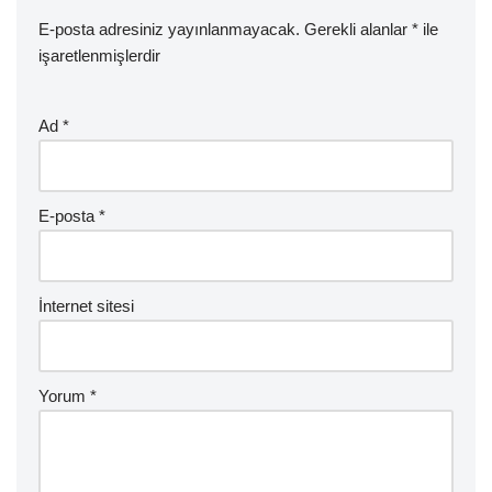
E-posta adresiniz yayınlanmayacak.
Gerekli alanlar
*
ile
işaretlenmişlerdir
Ad
*
E-posta
*
İnternet sitesi
Yorum
*