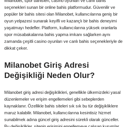
Milanobet, spor bahisleri, casino oyunları ve canlı bahis
seçenekleri sunan bir online bahis platformudur. Güvenilir ve
popüler bir bahis sitesi olan Milanobet, kullanıcılarına geniş bir
oyun yelpazesi sunarak keyifli ve kazançlı bir bahis deneyimi
yaşatmayı hedefler. Platform, kullanıcılarına yüksek oranlarla
spor müsabakalarına bahis yapma imkanı sağlarken aynı
zamanda çeşitli casino oyunları ve canlı bahis seçenekleriyle de
dikkat çeker.
Milanobet Giriş Adresi
Değişikliği Neden Olur?
Milanobet giriş adresi değişiklikleri, genellikle ülkemizdeki yasal
düzenlemeler ve erişim engellemeleri gibi sebeplerden
kaynaklanır. Özellikle bahis siteleri sık sık bu tür değişikliklere
maruz kalabilir. Milanobet, kullanıcılarına kesintisiz hizmet
sunabilmek adına güncel giriş adresini sürekli olarak günceller.
Bu değişiklikler, sitenin erişimini engellemeye çalışan kurumlar