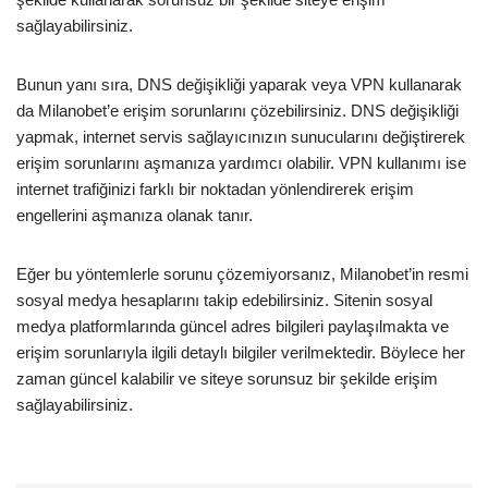
sağlayabilirsiniz.
Bunun yanı sıra, DNS değişikliği yaparak veya VPN kullanarak
da Milanobet’e erişim sorunlarını çözebilirsiniz. DNS değişikliği
yapmak, internet servis sağlayıcınızın sunucularını değiştirerek
erişim sorunlarını aşmanıza yardımcı olabilir. VPN kullanımı ise
internet trafiğinizi farklı bir noktadan yönlendirerek erişim
engellerini aşmanıza olanak tanır.
Eğer bu yöntemlerle sorunu çözemiyorsanız, Milanobet’in resmi
sosyal medya hesaplarını takip edebilirsiniz. Sitenin sosyal
medya platformlarında güncel adres bilgileri paylaşılmakta ve
erişim sorunlarıyla ilgili detaylı bilgiler verilmektedir. Böylece her
zaman güncel kalabilir ve siteye sorunsuz bir şekilde erişim
sağlayabilirsiniz.