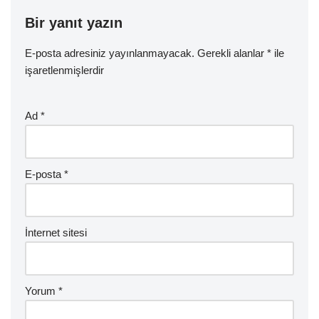
Bir yanıt yazın
E-posta adresiniz yayınlanmayacak.
Gerekli alanlar
*
ile
işaretlenmişlerdir
Ad
*
E-posta
*
İnternet sitesi
Yorum
*