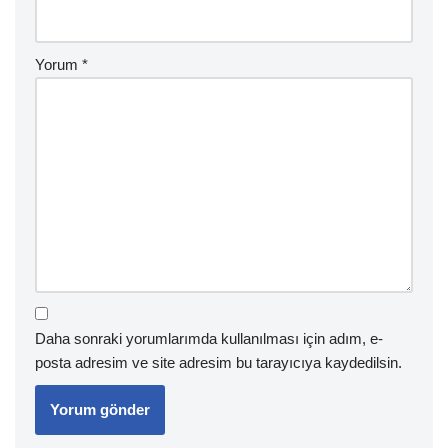
Yorum
*
Daha sonraki yorumlarımda kullanılması için adım, e-
posta adresim ve site adresim bu tarayıcıya kaydedilsin.