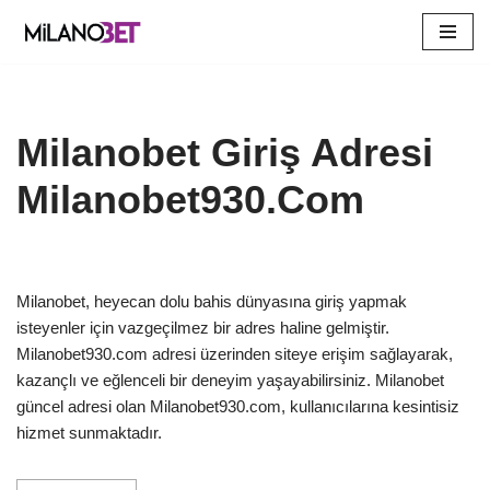
İçeriğe
geç
Milanobet Giriş Adresi
Milanobet930.Com
Milanobet, heyecan dolu bahis dünyasına giriş yapmak
isteyenler için vazgeçilmez bir adres haline gelmiştir.
Milanobet930.com adresi üzerinden siteye erişim sağlayarak,
kazançlı ve eğlenceli bir deneyim yaşayabilirsiniz. Milanobet
güncel adresi olan Milanobet930.com, kullanıcılarına kesintisiz
hizmet sunmaktadır.