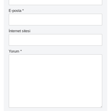
E-posta
*
İnternet sitesi
Yorum
*