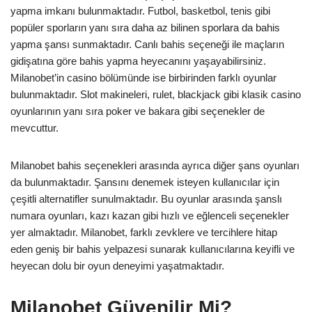
yapma imkanı bulunmaktadır. Futbol, basketbol, tenis gibi
popüler sporların yanı sıra daha az bilinen sporlara da bahis
yapma şansı sunmaktadır. Canlı bahis seçeneği ile maçların
gidişatına göre bahis yapma heyecanını yaşayabilirsiniz.
Milanobet’in casino bölümünde ise birbirinden farklı oyunlar
bulunmaktadır. Slot makineleri, rulet, blackjack gibi klasik casino
oyunlarının yanı sıra poker ve bakara gibi seçenekler de
mevcuttur.
Milanobet bahis seçenekleri arasında ayrıca diğer şans oyunları
da bulunmaktadır. Şansını denemek isteyen kullanıcılar için
çeşitli alternatifler sunulmaktadır. Bu oyunlar arasında şanslı
numara oyunları, kazı kazan gibi hızlı ve eğlenceli seçenekler
yer almaktadır. Milanobet, farklı zevklere ve tercihlere hitap
eden geniş bir bahis yelpazesi sunarak kullanıcılarına keyifli ve
heyecan dolu bir oyun deneyimi yaşatmaktadır.
Milanobet Güvenilir Mi?