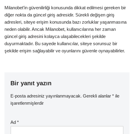
Milanobet’in güvenilirliği konusunda dikkat edilmesi gereken bir
diğer nokta da güncel giriş adresidir. Sürekli değişen giriş
adresleri, siteye erişim konusunda bazı zorluklar yaşanmasına
neden olabilir. Ancak Milanobet, kullanıcılarına her zaman
güncel giriş adresini kolayca ulaşabilecekleri şekilde
duyurmaktadır. Bu sayede kullanıcılar, siteye sorunsuz bir
şekilde erişim sağlayabilir ve oyunlarını güvenle oynayabilirler.
Bir yanıt yazın
E-posta adresiniz yayınlanmayacak.
Gerekli alanlar
*
ile
işaretlenmişlerdir
Ad
*