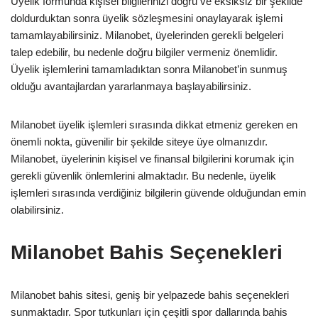
Üyelik formunda kişisel bilgilerinizi doğru ve eksiksiz bir şekilde
doldurduktan sonra üyelik sözleşmesini onaylayarak işlemi
tamamlayabilirsiniz. Milanobet, üyelerinden gerekli belgeleri
talep edebilir, bu nedenle doğru bilgiler vermeniz önemlidir.
Üyelik işlemlerini tamamladıktan sonra Milanobet’in sunmuş
olduğu avantajlardan yararlanmaya başlayabilirsiniz.
Milanobet üyelik işlemleri sırasında dikkat etmeniz gereken en
önemli nokta, güvenilir bir şekilde siteye üye olmanızdır.
Milanobet, üyelerinin kişisel ve finansal bilgilerini korumak için
gerekli güvenlik önlemlerini almaktadır. Bu nedenle, üyelik
işlemleri sırasında verdiğiniz bilgilerin güvende olduğundan emin
olabilirsiniz.
Milanobet Bahis Seçenekleri
Milanobet bahis sitesi, geniş bir yelpazede bahis seçenekleri
sunmaktadır. Spor tutkunları için çeşitli spor dallarında bahis