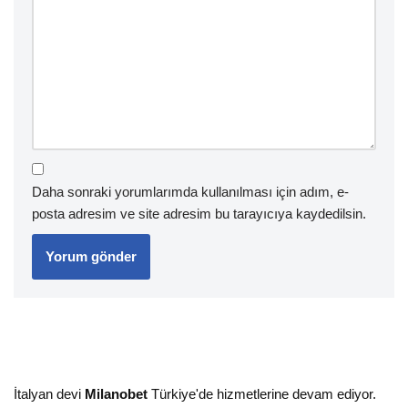
Daha sonraki yorumlarımda kullanılması için adım, e-
posta adresim ve site adresim bu tarayıcıya kaydedilsin.
İtalyan devi
Milanobet
Türkiye'de hizmetlerine devam ediyor.