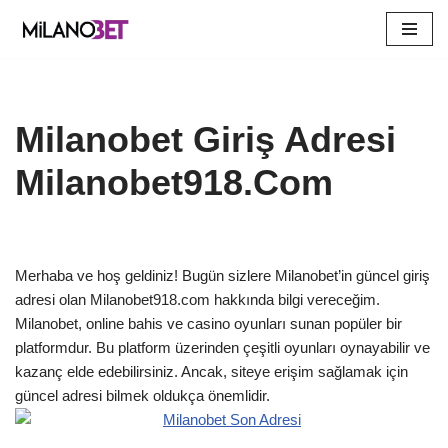
İçeriğe
geç
Milanobet Giriş Adresi
Milanobet918.Com
Merhaba ve hoş geldiniz! Bugün sizlere Milanobet’in güncel giriş
adresi olan Milanobet918.com hakkında bilgi vereceğim.
Milanobet, online bahis ve casino oyunları sunan popüler bir
platformdur. Bu platform üzerinden çeşitli oyunları oynayabilir ve
kazanç elde edebilirsiniz. Ancak, siteye erişim sağlamak için
güncel adresi bilmek oldukça önemlidir.