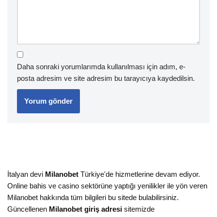
Daha sonraki yorumlarımda kullanılması için adım, e-
posta adresim ve site adresim bu tarayıcıya kaydedilsin.
İtalyan devi
Milanobet
Türkiye'de hizmetlerine devam ediyor.
Online bahis ve casino sektörüne yaptığı yenilikler ile yön veren
Milanobet hakkında tüm bilgileri bu sitede bulabilirsiniz.
Güncellenen
Milanobet giriş adresi
sitemizde